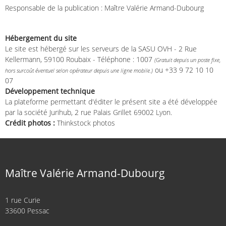
Responsable de la publication : Maître Valérie Armand-Dubourg
Hébergement du site
Le site est hébergé sur les serveurs de la SASU OVH - 2 Rue
Kellermann, 59100 Roubaix - Téléphone : 1007
(Gratuit depuis un poste fixe,
ou +33 9 72 10 10
hors surcoût éventuel selon opérateur depuis une ligne mobile.)
07
Développement technique
La plateforme permettant d'éditer le présent site a été développée
par la société Jurihub, 2 rue Palais Grillet 69002 Lyon.
Crédit photos :
Thinkstock photos
Maître Valérie Armand-Dubourg
1 rue Curie
33600 Pessac